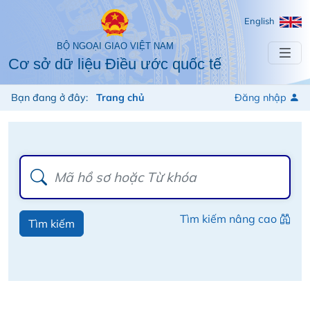
English
BỘ NGOẠI GIAO VIỆT NAM
Cơ sở dữ liệu Điều ước quốc tế
Bạn đang ở đây:
Trang chủ
Đăng nhập
Tìm kiếm nâng cao
Tìm kiếm